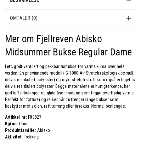
BESKRIVELSE
OMTALER (0)
Mer om Fjellreven Abisko
Midsummer Bukse Regular Dame
Lett, godt ventilert og pakkbar turbukse for varme klima over hele
verden. En prisvinnende modell i G-1000 Air Stretch (økologisk bomull,
delvis resirkulert polyester) og mykt stretch-stoff som også er laget av
delvis resirkulert polyester. Begge materialene er hurtigtørkende, har
god luftsirkulasjon og glidelåser i sidene som frigjør overflødig varme.
Perfekt for fotturer og reiser når du trenger lange bukser som
beskytter mot solen, røft terreng eller insekter. Normal benlengde.
Artikkel nr:
F89827
Kjønn:
Dame
Produktfamilie:
Abisko
Aktivitet:
Trekking