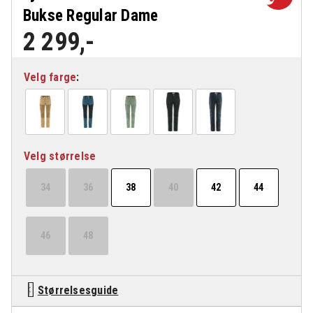
Bukse Regular Dame
2 299
,-
Velg farge
Velg størrelse
34
36
38
40
42
44
46
48
Størrelsesguide
Fjällräven Abisko Midsummer Bukse Regular Dame antall