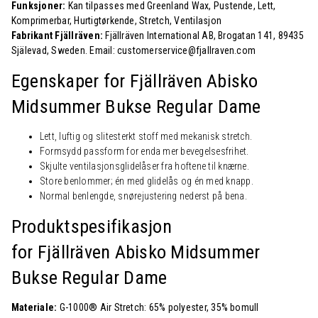
Funksjoner:
Kan tilpasses med Greenland Wax, Pustende, Lett,
Komprimerbar, Hurtigtørkende, Stretch, Ventilasjon
Fabrikant Fjällräven:
Fjällräven International AB, Brogatan 141, 89435
Själevad, Sweden. Email: customerservice@fjallraven.com
Egenskaper for Fjällräven Abisko
Midsummer Bukse Regular Dame
Lett, luftig og slitesterkt stoff med mekanisk stretch.
Formsydd passform for enda mer bevegelsesfrihet.
Skjulte ventilasjonsglidelåser fra hoftene til knærne.
Store benlommer; én med glidelås og én med knapp.
Normal benlengde, snørejustering nederst på bena.
Produktspesifikasjon
for Fjällräven Abisko Midsummer
Bukse Regular Dame
Materiale:
G-1000® Air Stretch: 65% polyester, 35% bomull