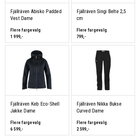
Fjällräven Abisko Padded
Fjällräven Singi Belte 2,5
Vest Dame
cm
Flere fargevalg
Flere fargevalg
1 999
,-
799
,-
Fjällräven Keb Eco-Shell
Fjällräven Nikka Bukse
Jakke Dame
Curved Dame
Logg inn eller bli medlem
for å se medlemspris
Flere fargevalg
Flere fargevalg
6 599
,-
2 599
,-