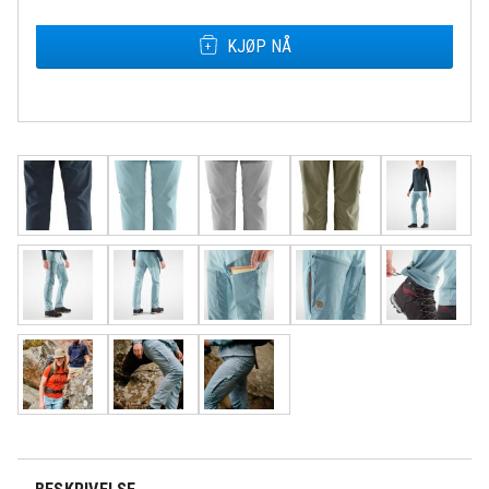
KJØP NÅ
Rask levering
Fri frakt over
Åpent kjøp 30
500,-
dager