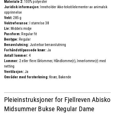
Materiale 2:
100% polyester
Juridisk informasjon:
Inneholder ikke-tekstilelementer av animalsk
opprinnelse
Vekt:
285 g
Vektreferanse:
I størrelse 38
Liv:
Middels midje
Passform:
Regular fit
Bentype:
Regular
Benavslutning:
Justerbar benavslutning
Forhåndstilpassede knær:
Ja
Antall lommer:
4
Lommer:
2 eller flere lårlommer, Håndlomme(r), Innerlomme(r) med
netting
Ventilasjon:
Ja
Områder med forsterkning:
Knær, Bakende
Pleieinstruksjoner for Fjellreven
Abisko
Midsummer Bukse Regular Dame