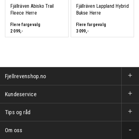
Fjällräven Abisko Trail
Fjällräven Lappland Hybrid
Fleece Herre
Bukse Herre
Flere fargevalg
Flere fargevalg
2 099
,-
3 099
,-
Fjellrevenshop.no
Kundeservice
Tips og råd
Om oss