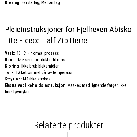
Kleslag:
Første lag, Mellomlag
Pleieinstruksjoner for Fjellreven Abisko
Lite Fleece Half Zip Herre
Vask:
40 ºC – normal prosess
Rens:
Ikke send produktet til rens
Kloring:
Ikke bruk blekemidler
Tørk:
Tørketrommel på lav temperatur
Stryking:
Må ikke strykes
Ekstra vedlikeholdsinstruksjon:
Vaskes med lignende farger, ikke
bruk tøymykner
Relaterte produkter