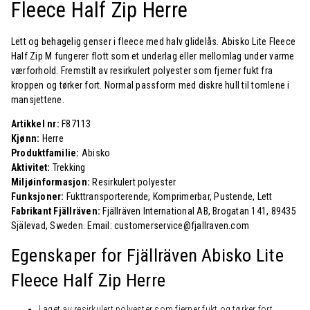
Fleece Half Zip Herre
Lett og behagelig genser i fleece med halv glidelås. Abisko Lite Fleece
Half Zip M fungerer flott som et underlag eller mellomlag under varme
værforhold. Fremstilt av resirkulert polyester som fjerner fukt fra
kroppen og tørker fort. Normal passform med diskre hull til tomlene i
mansjettene.
Artikkel nr:
F87113
Kjønn:
Herre
Produktfamilie:
Abisko
Aktivitet:
Trekking
Miljøinformasjon:
Resirkulert polyester
Funksjoner:
Fukttransporterende, Komprimerbar, Pustende, Lett
Fabrikant Fjällräven:
Fjällräven International AB, Brogatan 141, 89435
Själevad, Sweden. Email: customerservice@fjallraven.com
Egenskaper for Fjällräven Abisko Lite
Fleece Half Zip Herre
Laget av resirkulert polyester som fjerner fukt og tørker fort.