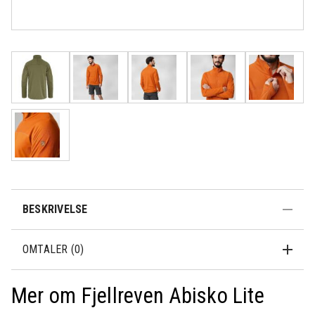
Rask levering
Fri frakt over
Åpent kjøp 30
500,-
dager
BESKRIVELSE
OMTALER (0)
Mer om Fjellreven Abisko Lite