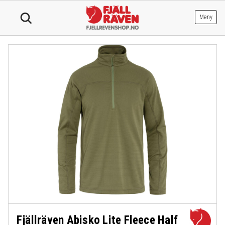
Hopp
til
Meny
innhold
Fjällräven Abisko Lite Fleece Half