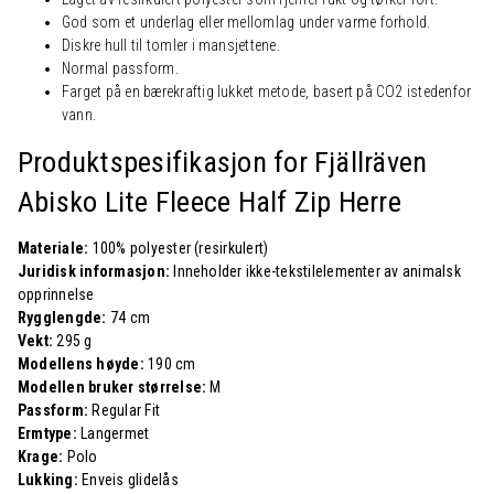
God som et underlag eller mellomlag under varme forhold.
Diskre hull til tomler i mansjettene.
Normal passform.
Farget på en bærekraftig lukket metode, basert på CO2 istedenfor
vann.
Produktspesifikasjon for Fjällräven
Abisko Lite Fleece Half Zip Herre
Materiale:
100% polyester (resirkulert)
Juridisk informasjon:
Inneholder ikke-tekstilelementer av animalsk
opprinnelse
Rygglengde:
74 cm
Vekt:
295 g
Modellens høyde:
190 cm
Modellen bruker størrelse:
M
Passform:
Regular Fit
Ermtype:
Langermet
Krage:
Polo
Lukking:
Enveis glidelås