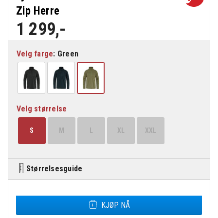
Zip Herre
1 299
,-
Velg farge
Velg størrelse
S
M
L
XL
XXL
Størrelsesguide
Fjällräven Abisko Lite Fleece Half Zip Herre antall
KJØP NÅ