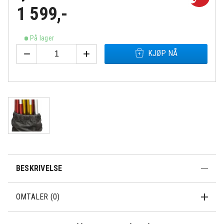
1 599
,-
På lager
Fjällräven
−
+
KJØP NÅ
Abisko
Lite
Rask levering
Fri frakt over
Åpent kjøp 30
2
500,-
dager
Pole
Kit
antall
BESKRIVELSE
OMTALER (0)