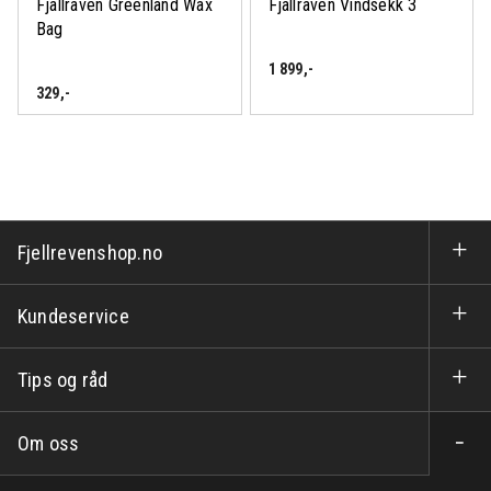
Fjällräven Greenland Wax
Fjällräven Vindsekk 3
Bag
1 899
,-
329
,-
Fjellrevenshop.no
Kundeservice
Tips og råd
Om oss