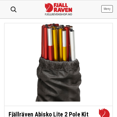
Hopp
til
Meny
innhold
Fjällräven Abisko Lite 2 Pole Kit