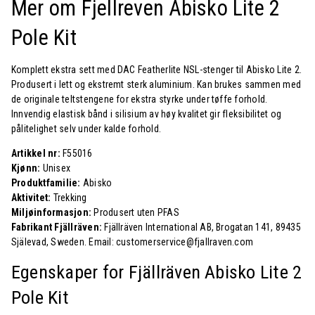
Mer om Fjellreven Abisko Lite 2
Pole Kit
Komplett ekstra sett med DAC Featherlite NSL-stenger til Abisko Lite 2.
Produsert i lett og ekstremt sterk aluminium. Kan brukes sammen med
de originale teltstengene for ekstra styrke under tøffe forhold.
Innvendig elastisk bånd i silisium av høy kvalitet gir fleksibilitet og
pålitelighet selv under kalde forhold.
Artikkel nr:
F55016
Kjønn:
Unisex
Produktfamilie:
Abisko
Aktivitet:
Trekking
Miljøinformasjon:
Produsert uten PFAS
Fabrikant Fjällräven:
Fjällräven International AB, Brogatan 141, 89435
Själevad, Sweden. Email: customerservice@fjallraven.com
Egenskaper for Fjällräven
Abisko Lite 2
Pole Kit