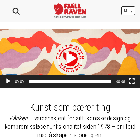
Hopp
til
Meny
innhold
Videoavspiller
00:00
00:06
Kunst som bærer ting
Kånken
– verdenskjent for sitt ikoniske design og
kompromissløse funksjonalitet siden 1978 – er i ferd
med å skape historie igjen.