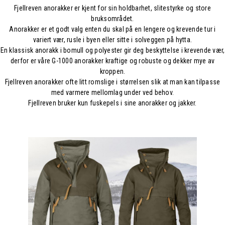
Fjellreven anorakker er kjent for sin holdbarhet, slitestyrke og store
bruksområdet.
Anorakker er et godt valg enten du skal på en lengere og krevende tur i
variert vær, rusle i byen eller sitte i solveggen på hytta.
En klassisk anorakk i bomull og polyester gir deg beskyttelse i krevende vær,
derfor er våre G-1000 anorakker kraftige og robuste og dekker mye av
kroppen.
Fjellreven anorakker ofte litt romslige i størrelsen slik at man kan tilpasse
med varmere mellomlag under ved behov.
Fjellreven bruker kun fuskepels i sine anorakker og jakker.