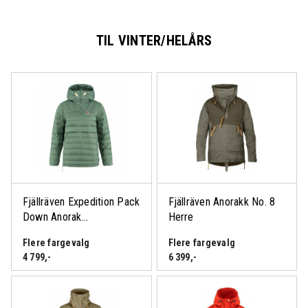
TIL VINTER/HELÅRS
Logg inn eller bli medlem
for å se medlemspris
Fjällräven Expedition Pack
Fjällräven Anorakk No. 8
Down Anorak...
Herre
Flere fargevalg
Flere fargevalg
4 799
,-
6 399
,-