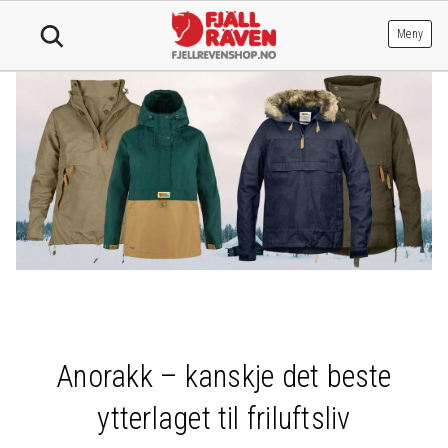
Hopp
til
Meny
innhold
Anorakk – kanskje det beste
ytterlaget til friluftsliv