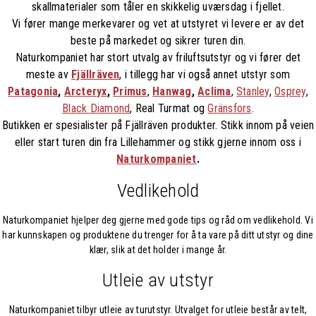
skallmaterialer som tåler en skikkelig uværsdag i fjellet.
Vi fører mange merkevarer og vet at utstyret vi levere er av det
beste på markedet og sikrer turen din.
Naturkompaniet har stort utvalg av friluftsutstyr og vi fører det
meste av
Fjällräven
, i tillegg har vi også annet utstyr som
Patagonia
,
Arcteryx
,
Primus
,
Hanwag
,
Aclima
,
Stanley
,
Osprey
,
Black Diamond
, Real Turmat og
Gränsfors
.
Butikken er spesialister på Fjällräven produkter. Stikk innom på veien
eller start turen din fra Lillehammer og stikk gjerne innom oss i
Naturkompaniet
.
Vedlikehold
Naturkompaniet hjelper deg gjerne med gode tips og råd om vedlikehold. Vi
har kunnskapen og produktene du trenger for å ta vare på ditt utstyr og dine
klær, slik at det holder i mange år.
Utleie av utstyr
Naturkompaniet tilbyr utleie av turutstyr. Utvalget for utleie består av telt,