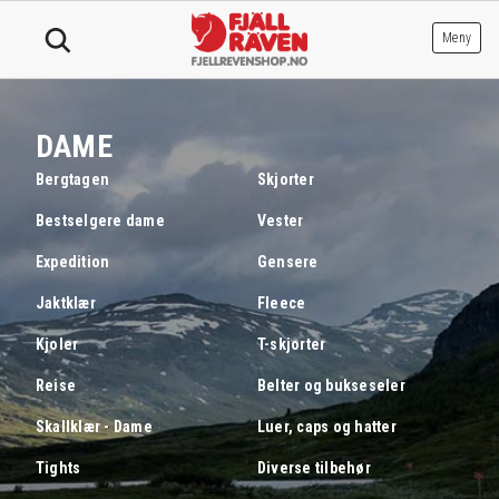
Hopp
til
Meny
innhold
DAME
Bergtagen
Skjorter
Bestselgere dame
Vester
Expedition
Gensere
Jaktklær
Fleece
Kjoler
T-skjorter
Reise
Belter og bukseseler
Skallklær - Dame
Luer, caps og hatter
Tights
Diverse tilbehør