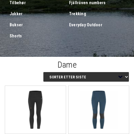
Tilbehør
Fjällräven numbers
Jakker
Trekking
Bukser
Everyday Outdoor
Shorts
Dame
Logg inn eller bli medlem
for å se medlemspris