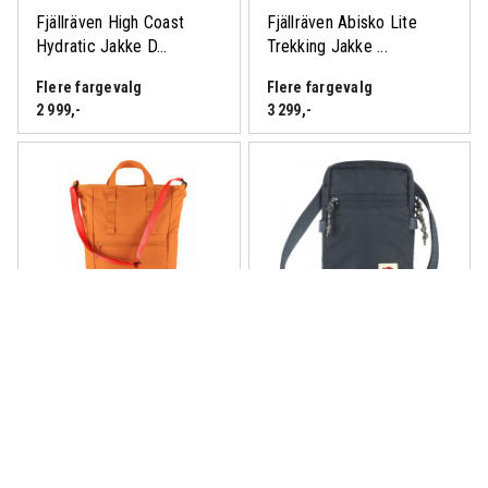
Fjällräven High Coast
Fjällräven Abisko Lite
Hydratic Jakke D...
Trekking Jakke ...
Flere fargevalg
Flere fargevalg
2 999
,-
3 299
,-
Fjällräven High Coast
Fjällräven High Coast
Totepack
Pocket
Flere fargevalg
Flere fargevalg
1 399
,-
649
,-