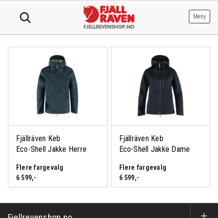
Hopp
til
Meny
innhold
Fjällräven Keb
Fjällräven Keb
Logg inn eller bli medlem
Eco-Shell Jakke Herre
Eco-Shell Jakke Dame
Logg inn eller bli medlem
for å se medlemspris
for å se medlemspris
Flere fargevalg
Flere fargevalg
6 599
,-
6 599
,-
Fjellrevenshop.no