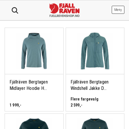
Hopp
til
Meny
innhold
Fjällräven Bergtagen
Fjällräven Bergtagen
Midlayer Hoodie H...
Windshell Jakke D...
Flere fargevalg
1 999
,-
2 599
,-